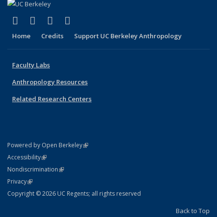
(link is external)
(link is external)
(link is external)
(link is external)
Facebook
X (formerly Twitter)
YouTube
Instagram
Home
Credits
Support UC Berkeley Anthropology
Faculty Labs
Anthropology Resources
Related Research Centers
(link is external)
Powered by Open Berkeley
Statement
(link is external)
Accessibility
Policy Statement
(link is external)
Nondiscrimination
Statement
(link is external)
Privacy
Copyright © 2026 UC Regents; all rights reserved
Back to Top